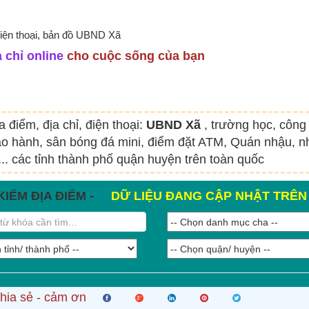
điện thoại, bản đồ UBND Xã
 chỉ online
cho cuộc sống của bạn
a điểm, địa chỉ, điện thoại:
UBND Xã
, trường học, công
o hành, sân bóng đá mini, điểm đặt ATM, Quán nhậu, nh
.. các tỉnh thành phố quận huyện trên toàn quốc
KIẾM ĐỊA ĐIỂM -
DỮ LIỆU ĐANG CẬP NHẬT TRÊ
hia sẻ - cảm ơn