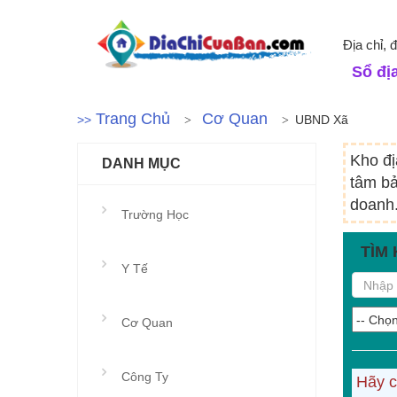
Địa chỉ, 
Sổ địa
Trang Chủ
Cơ Quan
>>
UBND Xã
Kho đị
DANH MỤC
tâm bả
doanh.
Trường Học
TÌM 
Y Tế
Cơ Quan
Công Ty
Hãy c