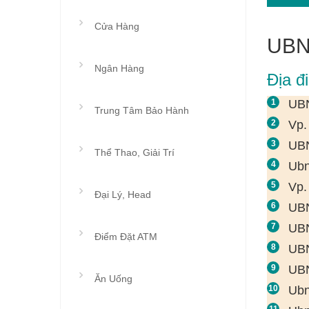
Cửa Hàng
UBN
Ngân Hàng
Địa đ
UBN
Trung Tâm Bảo Hành
Vp.
UBN
Thể Thao, Giải Trí
Ubn
Vp.
Đại Lý, Head
UBN
UBN
Điểm Đặt ATM
UBN
UBN
Ăn Uống
Ubn