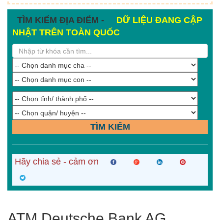
TÌM KIẾM ĐỊA ĐIỂM -
DỮ LIỆU ĐANG CẬP
NHẬT TRÊN TOÀN QUỐC
TÌM KIẾM
Hãy chia sẻ - cảm ơn
ATM Deutsche Bank AG