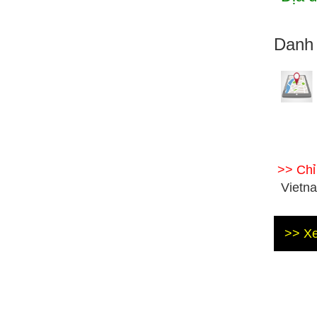
Danh 
>> Ch
Vietna
>> Xe