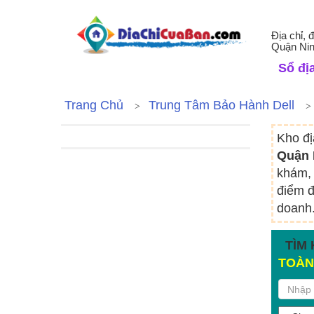
Địa chỉ, 
Quận Nin
Sổ địa
Trang Chủ
Trung Tâm Bảo Hành Dell
Kho đị
Quận 
khám, 
điểm đ
doanh.
TÌM 
TOÀN