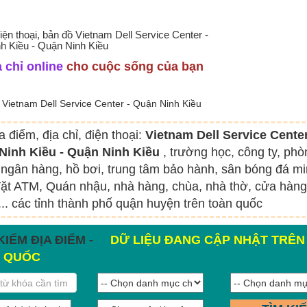
điện thoại, bản đồ Vietnam Dell Service Center -
h Kiều - Quận Ninh Kiều
 chỉ online
cho cuộc sống của bạn
Vietnam Dell Service Center - Quận Ninh Kiều
a điểm, địa chỉ, điện thoại:
Vietnam Dell Service Center
Ninh Kiều - Quận Ninh Kiều
, trường học, công ty, phò
ngân hàng, hồ bơi, trung tâm bảo hành, sân bóng đá mi
ặt ATM, Quán nhậu, nhà hàng, chùa, nhà thờ, cửa hàng
.. các tỉnh thành phố quận huyện trên toàn quốc
KIẾM ĐỊA ĐIỂM -
DỮ LIỆU ĐANG CẬP NHẬT TRÊN
 QUỐC