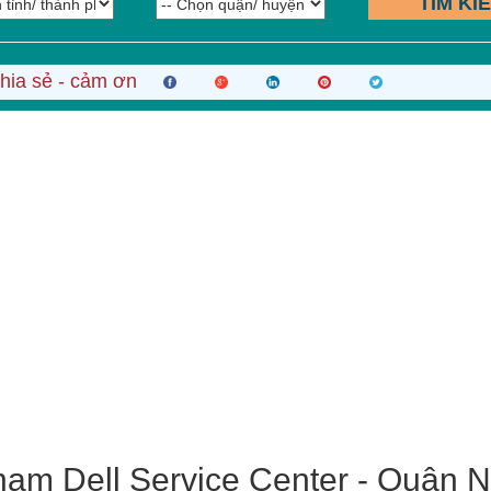
TÌM KI
hia sẻ - cảm ơn
nam Dell Service Center - Quận N