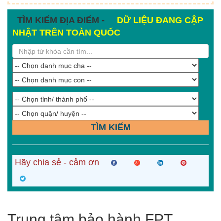
TÌM KIẾM ĐỊA ĐIỂM -
DỮ LIỆU ĐANG CẬP
NHẬT TRÊN TOÀN QUỐC
TÌM KIẾM
Hãy chia sẻ - cảm ơn
Trung tâm bảo hành FPT