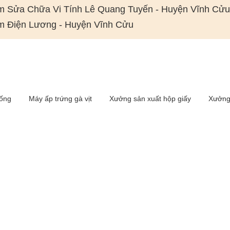
m Sửa Chữa Vi Tính Lê Quang Tuyến - Huyện Vĩnh Cửu
m Điện Lương - Huyện Vĩnh Cửu
iống
Máy ấp trứng gà vịt
Xưởng sản xuất hộp giấy
Xưởng 