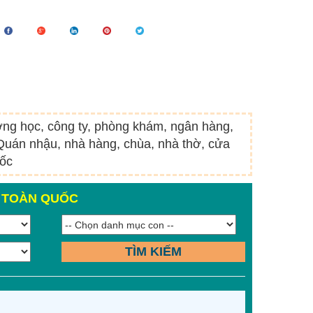
ường học, công ty, phòng khám, ngân hàng,
 Quán nhậu, nhà hàng, chùa, nhà thờ, cửa
uốc
N TOÀN QUỐC
TÌM KIẾM