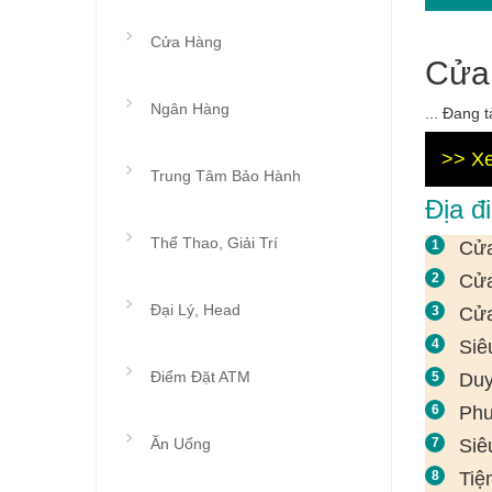
Cửa Hàng
Cửa 
Ngân Hàng
... Đang tả
>> Xe
Trung Tâm Bảo Hành
Địa đ
Thể Thao, Giải Trí
Cửa
Cửa
Đại Lý, Head
Cửa
Siê
Điểm Đặt ATM
Duy
Phu
Ăn Uống
Siê
Tiệ