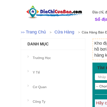
Địa chỉ, 
Sổ địa
Trang Chủ
Cửa Hàng
>>
Cửa Hàng Bán Đ
Kho đị
DANH MỤC
hồ bơi
hàng k
Trường Học
TÌM 
Y Tế
Cơ Quan
Công Ty
Hãy c