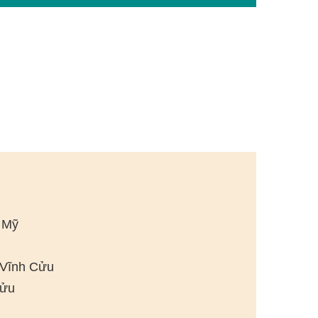
 Mỹ
n Vĩnh Cửu
Cửu