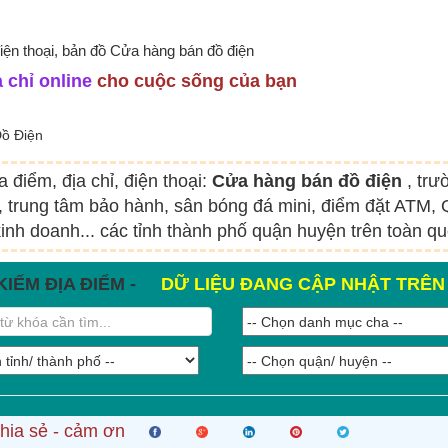
điện thoại, bản đồ Cửa hàng bán đồ điện
 chỉ online
cho cuộc sống của bạn
ồ Điện
a điểm, địa chỉ, điện thoại:
Cửa hàng bán đồ điện
, tr
, trung tâm bảo hành, sân bóng đá mini, điểm đặt ATM,
inh doanh... các tỉnh thành phố quận huyện trên toàn q
KIẾM ĐỊA ĐIỂM -
DỮ LIỆU ĐANG CẬP NHẬT TRÊ
hia sẻ - cảm ơn