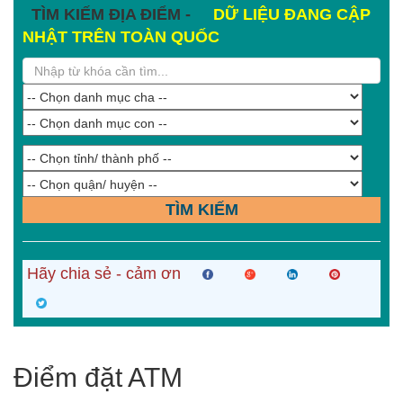
TÌM KIẾM ĐỊA ĐIỂM -
DỮ LIỆU ĐANG CẬP
NHẬT TRÊN TOÀN QUỐC
TÌM KIẾM
Hãy chia sẻ - cảm ơn
Điểm đặt ATM