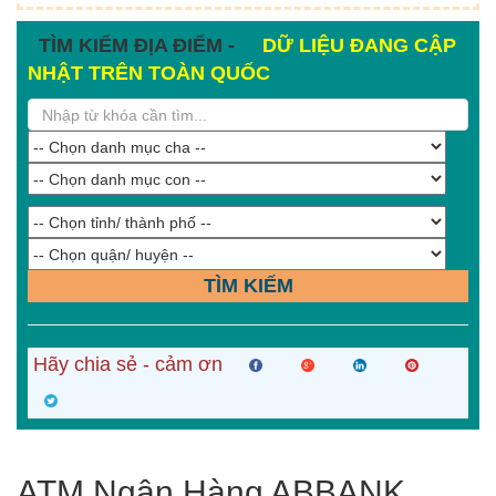
TÌM KIẾM ĐỊA ĐIỂM -
DỮ LIỆU ĐANG CẬP
NHẬT TRÊN TOÀN QUỐC
TÌM KIẾM
Hãy chia sẻ - cảm ơn
ATM Ngân Hàng ABBANK