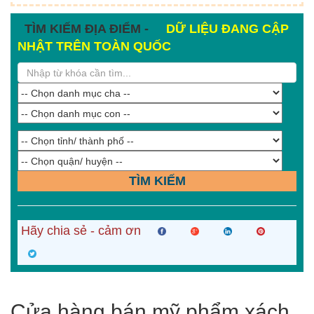
TÌM KIẾM ĐỊA ĐIỂM -
DỮ LIỆU ĐANG CẬP
NHẬT TRÊN TOÀN QUỐC
TÌM KIẾM
Hãy chia sẻ - cảm ơn
Cửa hàng bán mỹ phẩm xách