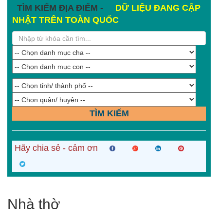
TÌM KIẾM ĐỊA ĐIỂM -
DỮ LIỆU ĐANG CẬP
NHẬT TRÊN TOÀN QUỐC
TÌM KIẾM
Hãy chia sẻ - cảm ơn
Nhà thờ