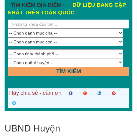
TÌM KIẾM ĐỊA ĐIỂM -
DỮ LIỆU ĐANG CẬP
NHẬT TRÊN TOÀN QUỐC
TÌM KIẾM
Hãy chia sẻ - cảm ơn
UBND Huyện