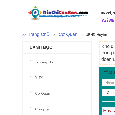
Địa chỉ,
Sổ địa
Trang Chủ
Cơ Quan
>>
UBND Huyện
Kho đị
DANH MỤC
trung 
doanh.
Trường Học
TÌM 
Y Tế
Cơ Quan
Công Ty
Hãy c