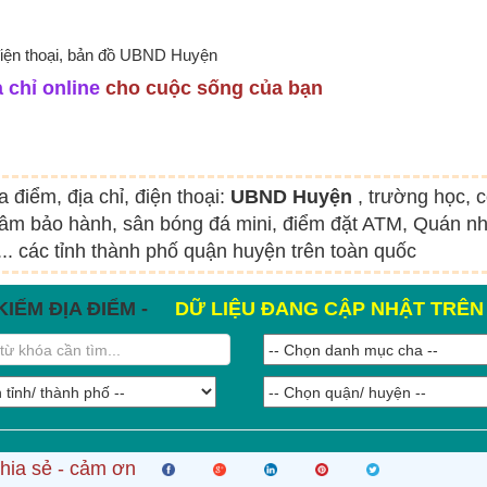
 điện thoại, bản đồ UBND Huyện
 chỉ online
cho cuộc sống của bạn
a điểm, địa chỉ, điện thoại:
UBND Huyện
, trường học, 
tâm bảo hành, sân bóng đá mini, điểm đặt ATM, Quán nh
.. các tỉnh thành phố quận huyện trên toàn quốc
KIẾM ĐỊA ĐIỂM -
DỮ LIỆU ĐANG CẬP NHẬT TRÊ
hia sẻ - cảm ơn