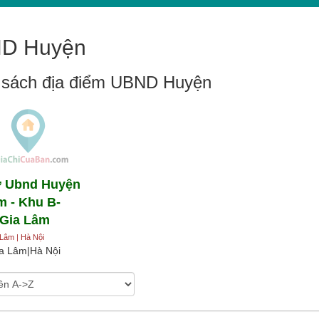
D Huyện
 sách địa điểm UBND Huyện
ở Ubnd Huyện
m - Khu B-
Gia Lâm
Lâm | Hà Nội
a Lâm|Hà Nội
heo:
: