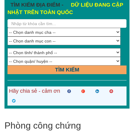
TÌM KIẾM ĐỊA ĐIỂM -
DỮ LIỆU ĐANG CẬP
NHẬT TRÊN TOÀN QUỐC
TÌM KIẾM
Hãy chia sẻ - cảm ơn
Phòng công chứng