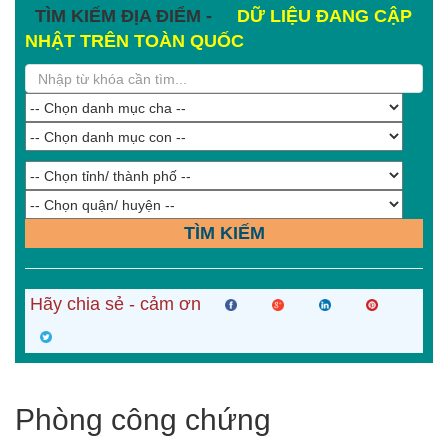
TÌM KIẾM ĐỊA ĐIỂM -
DỮ LIỆU ĐANG CẬP
NHẬT TRÊN TOÀN QUỐC
TÌM KIẾM
Hãy chia sẻ - cảm ơn
Phòng công chứng