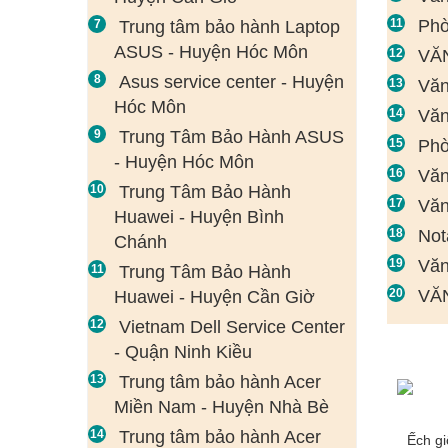
Phò
Trung tâm bảo hành Laptop
ASUS - Huyện Hóc Môn
VĂ
Asus service center - Huyện
Văn
Hóc Môn
Văn
Trung Tâm Bảo Hành ASUS
Phò
- Huyện Hóc Môn
Văn
Trung Tâm Bảo Hành
Văn
Huawei - Huyện Bình
Not
Chánh
Văn
Trung Tâm Bảo Hành
VĂ
Huawei - Huyện Cần Giờ
Vietnam Dell Service Center
- Quận Ninh Kiều
Trung tâm bảo hành Acer
Miền Nam - Huyện Nhà Bè
Trung tâm bảo hành Acer
Ếch g