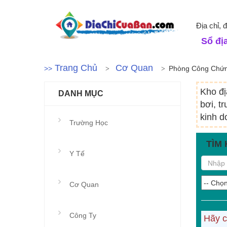
Địa chỉ, 
Sổ địa
Trang Chủ
Cơ Quan
>>
Phòng Công Chứ
Kho đị
DANH MỤC
bơi, t
kinh d
Trường Học
TÌM 
Y Tế
Cơ Quan
Công Ty
Hãy c