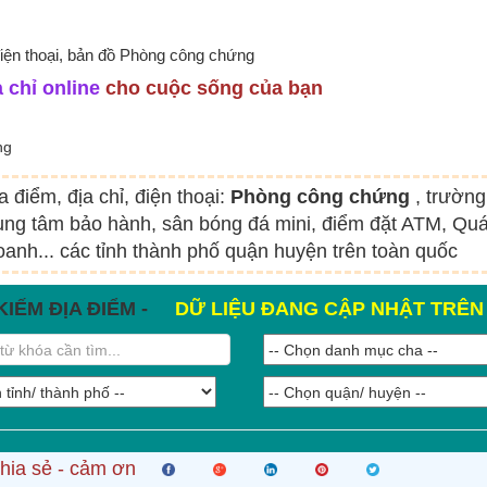
điện thoại, bản đồ Phòng công chứng
 chỉ online
cho cuộc sống của bạn
ng
a điểm, địa chỉ, điện thoại:
Phòng công chứng
, trườn
rung tâm bảo hành, sân bóng đá mini, điểm đặt ATM, Qu
oanh... các tỉnh thành phố quận huyện trên toàn quốc
KIẾM ĐỊA ĐIỂM -
DỮ LIỆU ĐANG CẬP NHẬT TRÊ
hia sẻ - cảm ơn