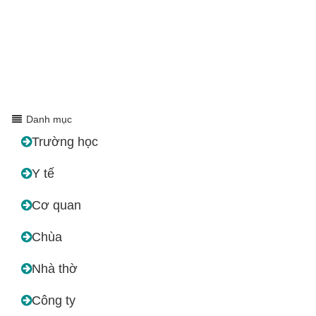
Danh mục
Trường học
Y tế
Cơ quan
Chùa
Nhà thờ
Công ty